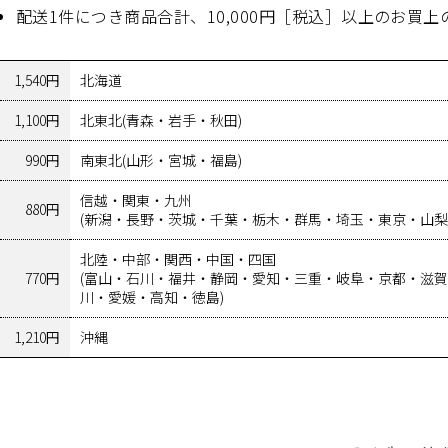
配送1件につき商品合計、10,000円［税込］以上のお買
1,540円
北海道
1,100円
北東北
(青森・岩手・秋田)
990円
南東北
(山形・宮城・福島)
信越・関東・九州
880円
(新潟・長野・茨城・千葉・栃木・群馬・埼玉・東京・山梨
北陸・中部・関西・中国・四国
770円
(富山・石川・福井・静岡・愛知・三重・岐阜・京都・滋
川・愛媛・高知・徳島)
1,210円
沖縄